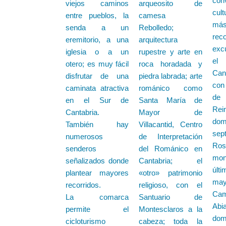
con
viejos caminos
arqueosito de
cul
entre pueblos, la
camesa
m
senda a un
Rebolledo;
rec
eremitorio, a una
arquitectura
excu
iglesia o a un
rupestre y arte en
e
otero; es muy fácil
roca horadada y
Can
disfrutar de una
piedra labrada; arte
con
caminata atractiva
románico como
de
en el Sur de
Santa María de
Rei
Cantabria.
Mayor de
do
También hay
Villacantid, Centro
sep
numerosos
de Interpretación
R
senderos
del Románico en
mon
señalizados donde
Cantabria; el
últ
plantear mayores
«otro» patrimonio
m
recorridos.
religioso, con el
Ca
La comarca
Santuario de
Abi
permite el
Montesclaros a la
do
cicloturismo
cabeza; toda la