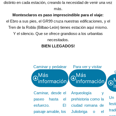
distinto en cada estación, creando la necesidad de venir una vez
más.
Montesclaros es paso imprescindible para el viaje:
el Ebro a sus pies, el GR99 cruza nuestras edificaciones, y el
Tren de la Robla (Bilbao-León) tienes estación aquí mismo.
Y el silencio. Que se ofrece grandioso a los urbanitas
necesitados.
BIEN LLEGADOS!
Caminar y pedalear
Para ver y visitar
Más
Más
información
información
i
Caminar, desde el
Arqueología y
Un
paseo hasta el
prehistoria como la
fest
esfuerzo. El
ciudad romana de
tr
paisaje amable, los
Juliobriga o el