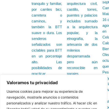
sep
tranquilo y familiar,
arquitectura civil,
Ca
por carriles bici,
castillo, torres,
Mat
carretera o
puentes y palacios
16 d
caminos, y
incluidos sumado
ago
también la BTT
a la arquitectura
en
suave o dura. Los
popular, y la
Ce
senderos
etnografía, la
Cal
señalizados son
artesanía de dos
Bie
ciclables para BTT
milenios
Ol
en un porcentaje
desparramada
oct
alto. Las
pero aún
que
posibilidades de
reconocible en
Pes
practicar
parajes
14 
senderismo,
maravillosos con
Valoramos tu privacidad
Y l
montañismo,
gentes que
gana
Usamos cookies para mejorar su experiencia de
cicloturismo o BTT
mantienen
E
navegación, mostrarle anuncios o contenidos
en el Sur de
tradiciones
gas
personalizados y analizar nuestro tráfico. Al hacer clic en
Cantabria, están
ancestrales que
deb
“Aceptar todo” usted da su consentimiento a nuestro uso
ampliamente
nos invitan a