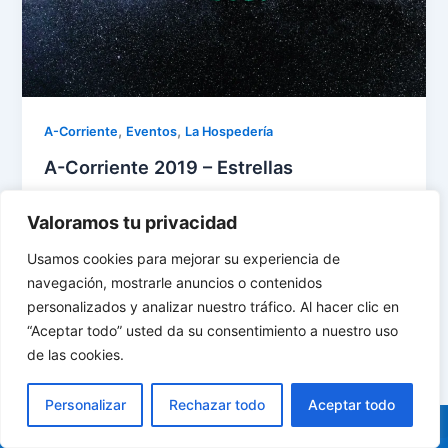
,
,
A-Corriente
Eventos
La Hospedería
A-Corriente 2019 – Estrellas
atodo
/
22 de abril de 2019
Valoramos tu privacidad
a-corriente está con vosotros un año más Somos
muy pequeños aún. 2 años cumplimos, y esta vez lo
Usamos cookies para mejorar su experiencia de
celebramos bajo las […]
navegación, mostrarle anuncios o contenidos
personalizados y analizar nuestro tráfico. Al hacer clic en
“Aceptar todo” usted da su consentimiento a nuestro uso
de las cookies.
Personalizar
Rechazar todo
Aceptar todo
Diseñado y desarrollado por:
Atodosoftware