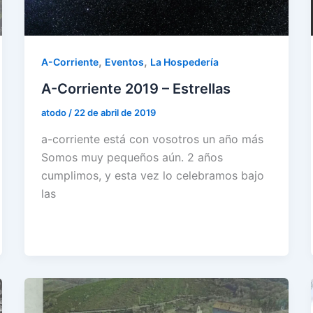
,
,
A-Corriente
Eventos
La Hospedería
A-Corriente 2019 – Estrellas
atodo
/
22 de abril de 2019
a-corriente está con vosotros un año más
Somos muy pequeños aún. 2 años
cumplimos, y esta vez lo celebramos bajo
las