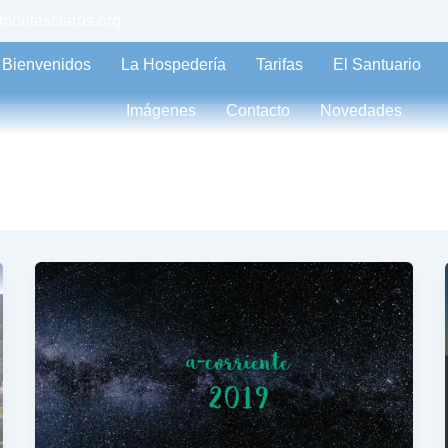
montesclaros.org
Bienvenidos
La Hospedería
Tarifas
El Santuario
Imágenes
Contacto
Novedades