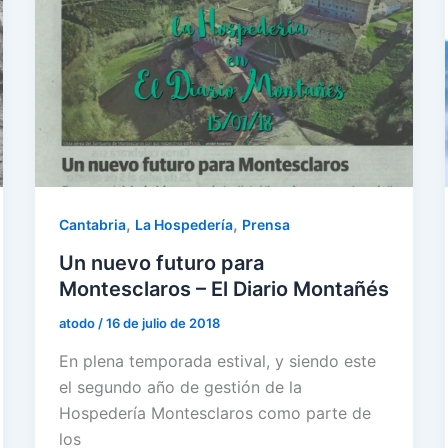
,
,
Cantabria
La Hospedería
Prensa
Un nuevo futuro para
Montesclaros – El Diario Montañés
atodo
/
16 de julio de 2018
En plena temporada estival, y siendo este
el segundo año de gestión de la
Hospedería Montesclaros como parte de
los