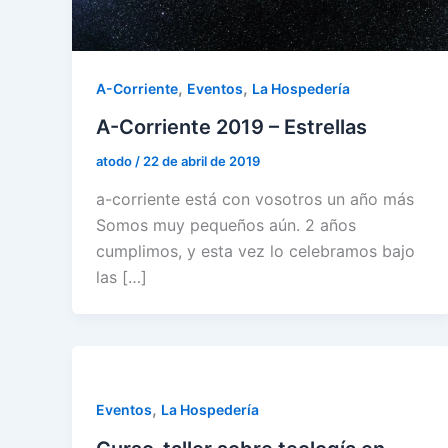
,
,
A-Corriente
Eventos
La Hospedería
A-Corriente 2019 – Estrellas
atodo
/
22 de abril de 2019
a-corriente está con vosotros un año más
Somos muy pequeños aún. 2 años
cumplimos, y esta vez lo celebramos bajo
las […]
,
Eventos
La Hospedería