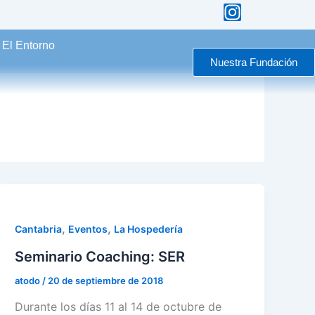
I
n
s
El Entorno
t
Nuestra Fundación
a
g
r
a
m
,
,
Cantabria
Eventos
La Hospedería
Seminario Coaching: SER
atodo
/
20 de septiembre de 2018
Durante los días 11 al 14 de octubre de