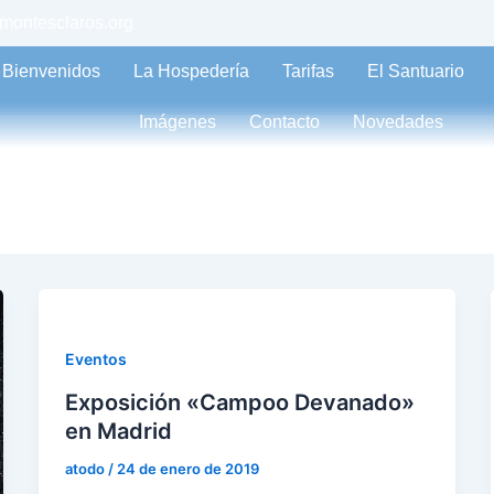
montesclaros.org
Bienvenidos
La Hospedería
Tarifas
El Santuario
Imágenes
Contacto
Novedades
Eventos
Exposición «Campoo Devanado»
en Madrid
atodo
/
24 de enero de 2019